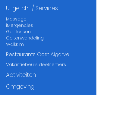
Uitgelicht / Services
Massage
iMergencies
Golf lessen
Geitenwandeling
WalkKim
Restaurants Oost Algarve
Vakantiebeurs deelnemers
Activiteiten
Omgeving
Stranden
Natuur en Ria Formosa
Steden en dorpen
Markten
Fado
en
thea
ters
Musea
en
geschiedenis