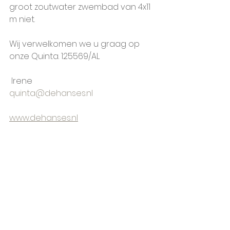
groot zoutwater zwembad van 4x11 
m niet. ​ 
Wij verwelkomen we u graag op 
onze Quinta. 125569/AL
 Irene 
quinta@dehanses.nl
www.dehanses.nl