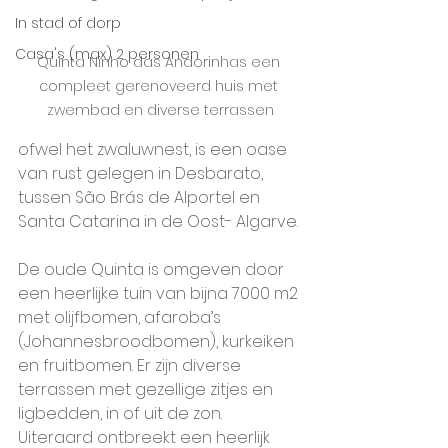
In stad of dorp
Casa's (max) 2 personen
Quinta Ninho das Andorinhas een 
compleet gerenoveerd huis met 
zwembad en diverse terrassen
ofwel het zwaluwnest, is een oase 
van rust gelegen in Desbarato, 
tussen São Brás de Alportel en 
Santa Catarina in de Oost- Algarve. ​
De oude Quinta is omgeven door 
een heerlijke tuin van bijna 7000 m2 
met olijfbomen, afaroba’s 
(Johannesbroodbomen), kurkeiken 
en fruitbomen. Er zijn diverse 
terrassen met gezellige zitjes en 
ligbedden, in of uit de zon. 
Uiteraard ontbreekt een heerlijk 