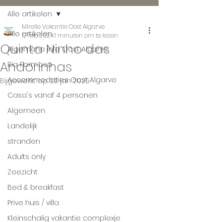
Alle artikelen
Mirelle Vakantie Oost Algarve
Alle artikelen
12 feb 2024
1 minuten om te lezen
Quinta Ninho das
Algemene info Oost Algarve
Andorinhas
Ria Formosa
Accommodaties Oost Algarve
Bijgewerkt op:
22 jan 2025
Casa's vanaf 4 personen
Algemeen
Landelijk
stranden
Adults only
Zeezicht
Bed & breakfast
Prive huis / villa
Kleinschalig vakantie complexje