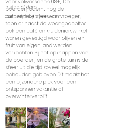
voor volwassenen (18+). De 
In stad of dorp
boerderij ademt nog de 
authentieke sfeer van vroeger, 
Casa's (max) 2 personen
toen er naast de woongedeeltes 
ook een café en kruidenierswinkel 
waren gevestigd waar olijven en 
fruit van eigen land werden 
verkochten. Bij het opknappen van 
de boerderij en de grote tuin is de 
sfeer uit die tijd zoveel mogelijk 
behouden gebleven. Dit maakt het 
een bijzondere plek voor een 
ontspannen vakantie of 
overwinterverblijf.