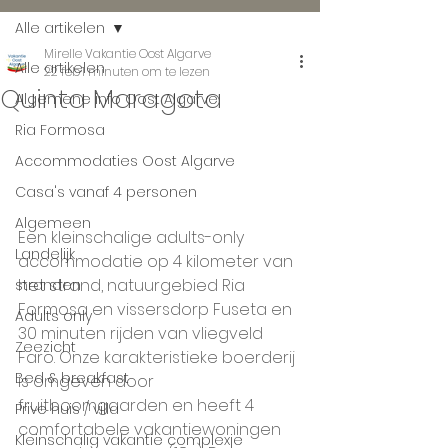
Alle artikelen
Mirelle Vakantie Oost Algarve
Alle artikelen
22 feb
1 minuten om te lezen
Quinta Maragota
Algemene info Oost Algarve
Ria Formosa
Accommodaties Oost Algarve
Casa's vanaf 4 personen
Algemeen
Een kleinschalige adults-only 
Landelijk
accommodatie op 4 kilometer van 
het strand, natuurgebied Ria 
stranden
Formosa en vissersdorp Fuseta en 
Adults only
30 minuten rijden van vliegveld 
Zeezicht
Faro. Onze karakteristieke boerderij 
Bed & breakfast
is omgeven door 
fruitboomgaarden en heeft 4 
Prive huis / villa
comfortabele vakantiewoningen 
Kleinschalig vakantie complexje