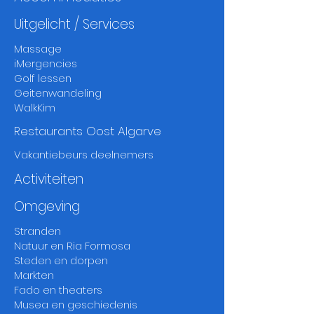
Uitgelicht / Services
Massage
iMergencies
Golf lessen
Geitenwandeling
WalkKim
Restaurants Oost Algarve
Vakantiebeurs deelnemers
Activiteiten
Omgeving
Stranden
Natuur en Ria Formosa
Steden en dorpen
Markten
Fado
en
thea
ters
Musea
en
geschiedenis