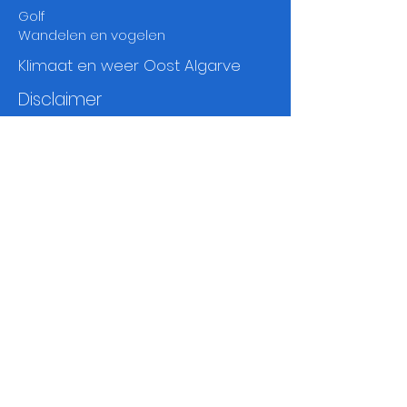
Golf
Wandelen en vogelen
Klimaat en weer Oost Algarve
Disclaimer
Contactpagina
Mirelle:
00351-910807500
*
Mayke:
00351-912934949
*
email:
vakantieoostalgarve@gmail.com
* Wanneer je ons belt via ons mobiele
nummer is dat niet gratis, vraag je
telefoonmaatschappij naar de kosten om
te bellen naar een Portugees tel
nummer.
Je kunt ook bellen via whatsapp.
Wil je meer informatie?