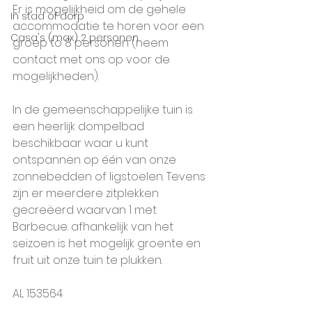
Er is mogelijkheid om de gehele 
In stad of dorp
accommodatie te horen voor een 
Casa's (max) 2 personen
groep to 8 personen (neem 
contact met ons op voor de 
mogelijkheden).
In de gemeenschappelijke tuin is 
een heerlijk dompelbad 
beschikbaar waar u kunt 
ontspannen op één van onze 
zonnebedden of ligstoelen. Tevens 
zijn er meerdere zitplekken 
gecreëerd waarvan 1 met 
Barbecue. afhankelijk van het 
seizoen is het mogelijk groente en 
fruit uit onze tuin te plukken. 
AL 153564 