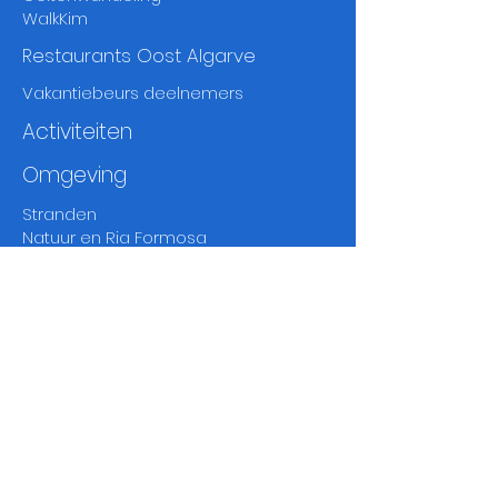
WalkKim
Restaurants Oost Algarve
Vakantiebeurs deelnemers
Activiteiten
Omgeving
Stranden
Natuur en Ria Formosa
Steden en dorpen
Markten
Fado
en
thea
ters
Musea
en
geschiedenis
Golf
Wandelen en vogelen
Klimaat en weer Oost Algarve
Disclaimer