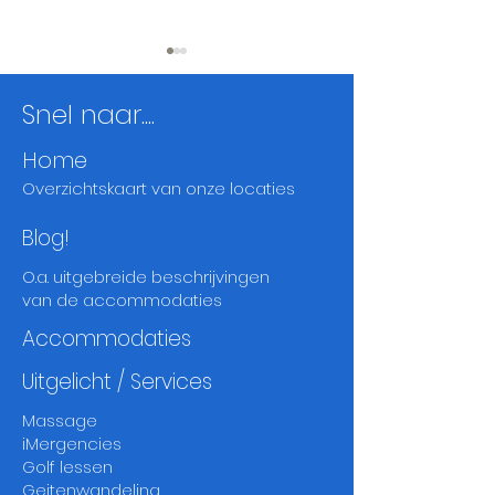
Snel naar....
Home
Overzichtskaart
van onze locaties
Quinta Maragota
Casa do Pomar
Blog!
Moncarapach
O.a. uitgebreide beschrijvingen
van de accommodaties
Accommodaties
Uitgelicht / Services
Massage
iMergencies
Golf lessen
Geitenwandeling