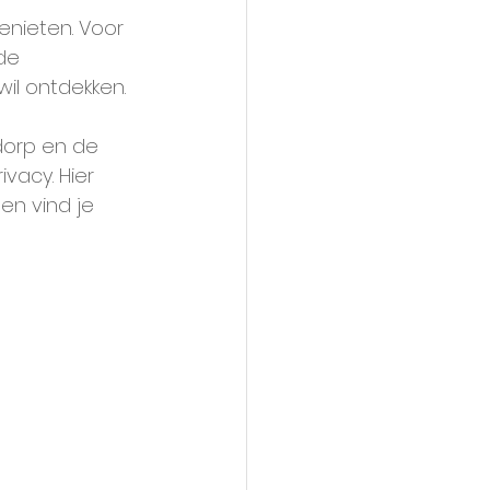
enieten. Voor 
de 
wil ontdekken.
dorp en de 
vacy. Hier 
en vind je 