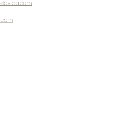
elavida.com
.com