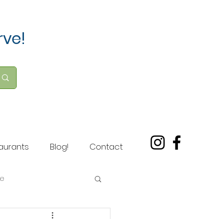
rve!
aurants
Blog!
Contact
ve
eezicht