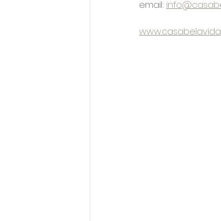
email: 
info@casab
www.casabelavida