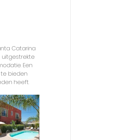
anta Catarina 
 uitgestrekte 
modatie. Een 
 te bieden 
den heeft. 