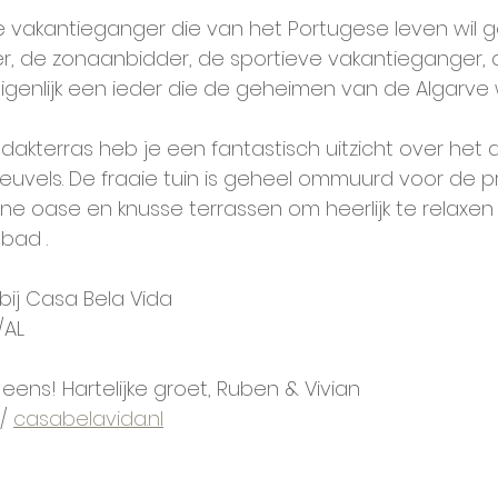
de vakantieganger die van het Portugese leven wil g
r, de zonaanbidder, de sportieve vakantieganger, 
eigenlijk een ieder die de geheimen van de Algarve 
akterras heb je een fantastisch uitzicht over het 
vels. De fraaie tuin is geheel ommuurd voor de pri
ne oase en knusse terrassen om heerlijk te relaxen 
bad . 
ij Casa Bela Vida 
AL 
g eens! Hartelijke groet, Ruben & Vivian 
 / 
casabelavida.nl