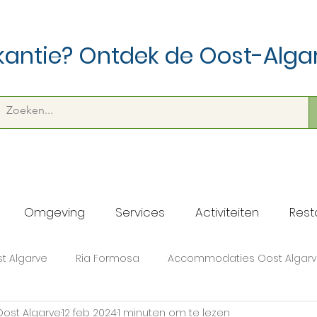
antie? Ontdek de Oost-Alga
Omgeving
Services
Activiteiten
Rest
t Algarve
Ria Formosa
Accommodaties Oost Algar
Oost Algarve
12 feb 2024
1 minuten om te lezen
Algemeen
Landelijk
stranden
Adults only
Z