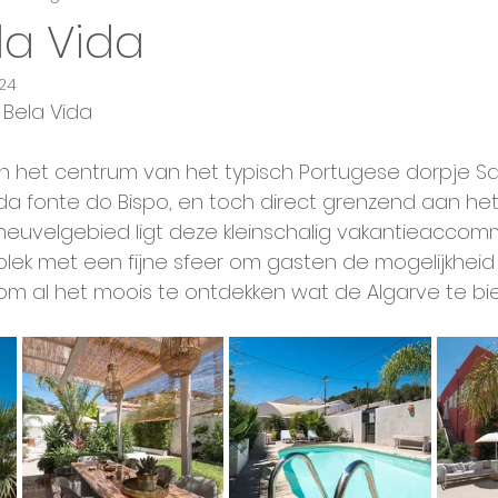
la Vida
024
 villa
Kleinschalig vakantie complexje
In stad of dorp
Bela Vida 
In het centrum van het typisch Portugese dorpje S
da fonte do Bispo, en toch direct grenzend aan het
heuvelgebied ligt deze kleinschalig vakantieaccom
plek met een fijne sfeer om gasten de mogelijkheid
om al het moois te ontdekken wat de Algarve te bie