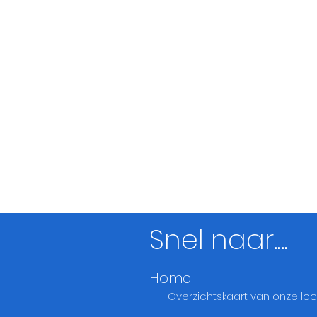
Snel naar....
Home
Meta Casa
Overzichtskaart
van onze loc