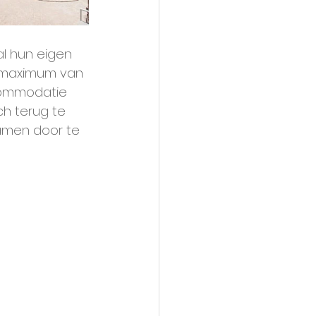
al hun eigen 
 maximum van 
commodatie 
ch terug te 
amen door te 