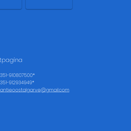
a do Pomar -
carapacho
tpagina
00351-910807500*
0351-912934949*
kantieoostalgarve@gmail.com