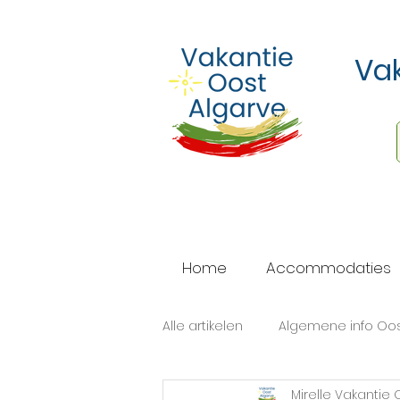
Vak
Home
Accommodaties
Alle artikelen
Algemene info Oos
Mirelle Vakantie 
Casa's vanaf 4 personen