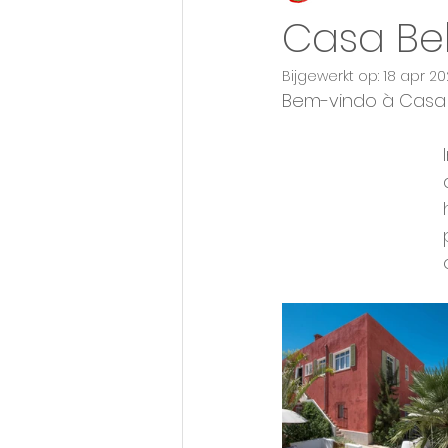
Casa Be
Bijgewerkt op:
18 apr 2
Bed & breakfast
Prive huis /
Bem-vindo à Casa 
Casa's (max) 2 personen