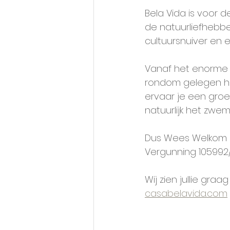
Bela Vida is voor 
de natuurliefhebbe
cultuursnuiver en 
Vanaf het enorme d
rondom gelegen heu
ervaar je een groe
natuurlijk het zwem
Dus Wees Welkom b
Vergunning 105992/
Wij zien jullie graa
casabelavida.com