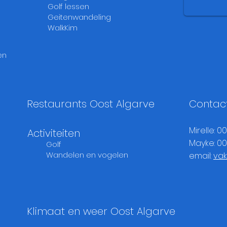
Golf lessen
Geitenwandeling
Cas
WalkKim
Mon
en
Restaurants Oost Algarve
Contac
Mirelle: 
Activiteiten
Mayke: 0
Golf
Wandelen en vogelen
email:
va
Klimaat en weer Oost Algarve