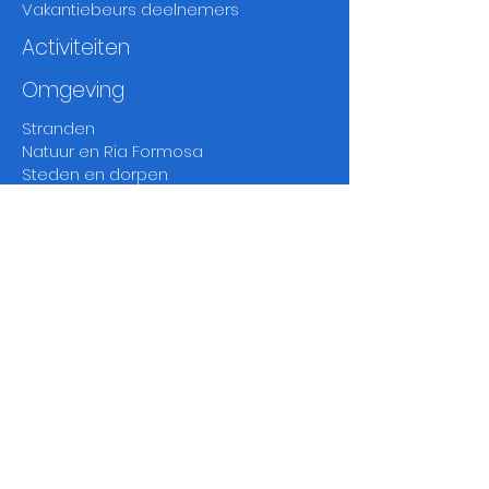
Vakantiebeurs deelnemers
Activiteiten
Omgeving
Stranden
Natuur en Ria Formosa
Steden en dorpen
Markten
Fado
en
thea
ters
Musea
en
geschiedenis
Golf
Wandelen en vogelen
Klimaat en weer Oost Algarve
Disclaimer
Contactpagina
Mirelle:
00351-910807500
*