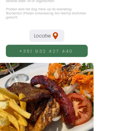
bereide vlees- en of visgerechten.
Probeer eens het dag menu op de woensdag;
'Bochechas' oftewel varkenswang. Een heerlijk stoofvlees
gerecht.
Locatie
+351 932 427 440