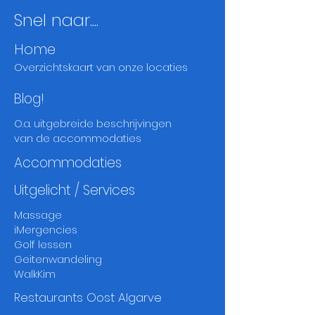
Snel naar....
Home
Overzichtskaart
van onze locaties
Blog!
O.a. uitgebreide beschrijvingen
van de accommodaties
Accommodaties
Uitgelicht / Services
Massage
iMergencies
Golf lessen
Geitenwandeling
WalkKim
Restaurants Oost Algarve