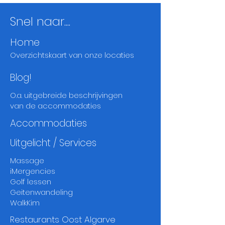
Snel naar....
Home
Overzichtskaart
van onze locaties
Blog!
O.a. uitgebreide beschrijvingen
van de accommodaties
Accommodaties
Uitgelicht / Services
Massage
iMergencies
Golf lessen
Geitenwandeling
WalkKim
Restaurants Oost Algarve