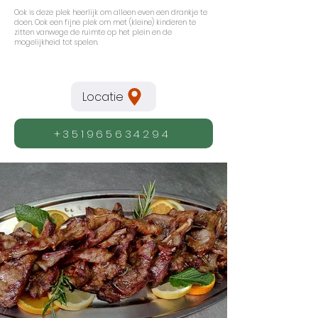
Ook is deze plek heerlijk om alleen even een drankje te
doen. Ook een fijne plek om met (kleine) kinderen te
zitten vanwege de ruimte op het plein en de
mogelijkheid tot spelen.
Locatie
+351965634294