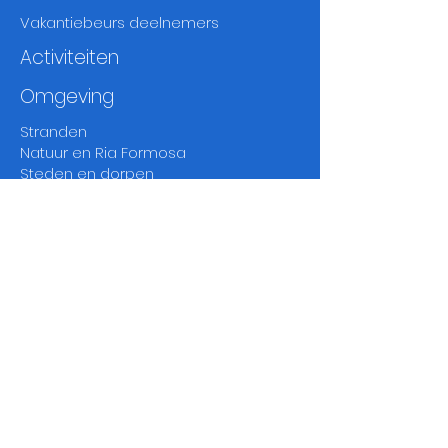
Vakantiebeurs deelnemers
Activiteiten
Omgeving
Stranden
Natuur en Ria Formosa
Steden en dorpen
Markten
Fado
en
thea
ters
Musea
en
geschiedenis
Golf
Wandelen en vogelen
Klimaat en weer Oost Algarve
Disclaimer
Contactpagina
Mirelle:
00351-910807500
*