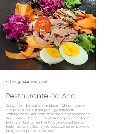
< terug naar overzicht
Restaurante da Ana
Gelegen aan het kerkplein midden in Moncarapacho
vind je het simpele maar gezellige terras van
'Restaurante da Ana'. Zoals de naam al doet vermoeden
staat Senhora Ana zelf in de keuken. Gepassioneerd van
lekker eten laat ze heerlijke Portugese gerechten de
keuken uit rollen. Maar bijvoorbeeld ook een smaakvolle
lasagne vind je op de menukaart.