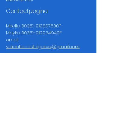
Contactpagina
Mirelle:
00351-910807500
*
Mayke:
00351-912934949
*
email:
vakantieoostalgarve@gmail.com
* Wanneer je ons belt via ons mobiele
nummer is dat niet gratis, vraag je
telefoonmaatschappij naar de kosten om
te bellen naar een Portugees tel
nummer.
Je kunt ook bellen via whatsapp.
Wil je meer informatie?
Heb je een specifieke vraag voor
ons?
Of heb je zelf iets leuks/moois
ontdekt?