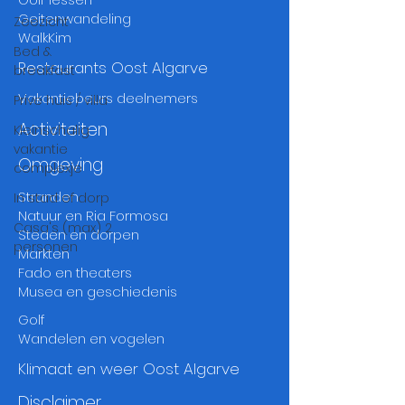
Geitenwandeling
Zeezicht
WalkKim
Bed &
Restaurants Oost Algarve
breakfast
Vakantiebeurs deelnemers
Prive huis / villa
Activiteiten
Kleinschalig
vakantie
Omgeving
complexje
Stranden
In stad of dorp
Natuur en Ria Formosa
Casa's (max) 2
Steden en dorpen
personen
Markten
Fado
en
thea
ters
Musea
en
geschiedenis
Golf
Wandelen en vogelen
Klimaat en weer Oost Algarve
Disclaimer