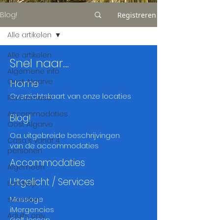
Blog!
Registreren
Alle artikelen
Alle artikelen
Snel naar....
Algemene info
Oost Algarve
Home
Overzichtskaart
van onze locaties
Ria Formosa
Accommodaties
Blog!
Oost Algarve
O.a. uitgebreide beschrijvingen
Casa's vanaf 4
van de accommodaties
personen
Accommodaties
Algemeen
Uitgelicht / Services
Landelijk
Massage
stranden
iMergencies
Adults only
Golf lessen