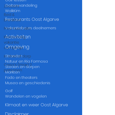
Geitenwandeling
Zeezicht
WalkKim
Bed &
Restaurants Oost Algarve
breakfast
Vakantiebeurs deelnemers
Prive huis / villa
Activiteiten
Kleinschalig
vakantie
Omgeving
complexje
Stranden
In stad of dorp
Natuur en Ria Formosa
Casa's (max) 2
Steden en dorpen
personen
Markten
Fado
en
thea
ters
Musea
en
geschiedenis
Golf
Wandelen en vogelen
Klimaat en weer Oost Algarve
Disclaimer