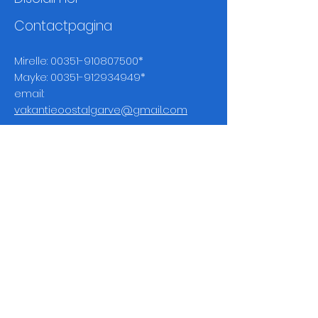
Contactpagina
Mirelle:
00351-910807500
*
Mayke:
00351-912934949
*
email:
vakantieoostalgarve@gmail.com
* Wanneer je ons belt via ons mobiele
nummer is dat niet gratis, vraag je
telefoonmaatschappij naar de kosten om
te bellen naar een Portugees tel
nummer.
Je kunt ook bellen via whatsapp.
Wil je meer informatie?
Heb je een specifieke vraag voor
ons?
Of heb je zelf iets leuks/moois
ontdekt?