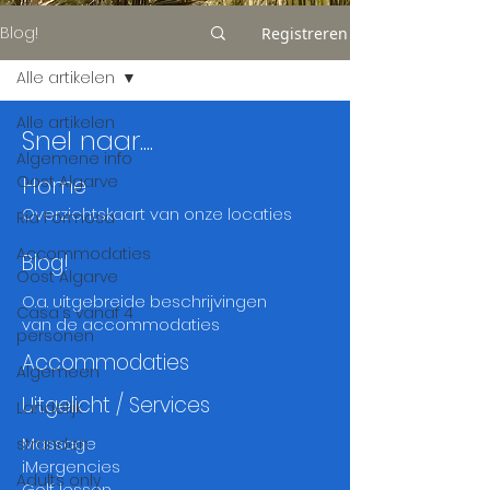
Blog!
Registreren
Alle artikelen
Alle artikelen
Snel naar....
Algemene info
Oost Algarve
Home
Overzichtskaart
van onze locaties
Ria Formosa
Accommodaties
Blog!
Oost Algarve
O.a. uitgebreide beschrijvingen
Casa's vanaf 4
van de accommodaties
personen
Accommodaties
Algemeen
Uitgelicht / Services
Landelijk
Massage
stranden
iMergencies
Adults only
Golf lessen